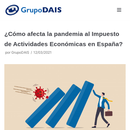
Saltar
al
contenido
¿Cómo afecta la pandemia al Impuesto
de Actividades Económicas en España?
Inicio
por
GrupoDAIS
12/03/2021
Asesoría
Seguros
Formación
Comunidades
Suscripción
Blog
Español