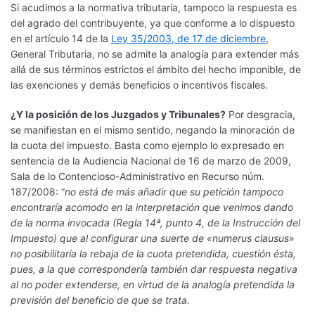
Si acudimos a la normativa tributaria, tampoco la respuesta es
del agrado del contribuyente, ya que conforme a lo dispuesto
en el artículo 14 de la
Ley 35/2003, de 17 de dicie
mbre
,
General Tributaria, no se admite la analogía para extender más
allá de sus términos estrictos el ámbito del hecho imponible, de
las exenciones y demás beneficios o incentivos fiscales.
¿Y la posición de los Juzgados y Tribunales?
Por desgracia,
se manifiestan en el mismo sentido, negando la minoración de
la cuota del impuesto. Basta como ejemplo lo expresado en
sentencia de la Audiencia Nacional de 16 de marzo de 2009,
Sala de lo Contencioso-Administrativo en Recurso núm.
187/2008: “
no está de más añadir que su petición tampoco
encontraría acomodo en la interpretación que venimos dando
de la norma invocada (Regla 14ª, punto 4, de la Instrucción del
Impuesto) que al configurar una suerte de «numerus clausus»
no posibilitaría la rebaja de la cuota pretendida, cuestión ésta,
pues, a la que correspondería también dar respuesta negativa
al no poder extenderse, en virtud de la analogía pretendida la
previsión del beneficio de que se trata.