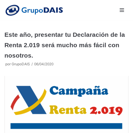
Saltar
al
contenido
Este año, presentar tu Declaración de la
Renta 2.019 será mucho más fácil con
Inicio
nosotros.
Asesoría
por
GrupoDAIS
06/04/2020
Seguros
Formación
Comunidades
Suscripción
Blog
Español